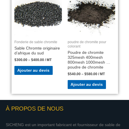
Fonderie de sable chromite
poudre de chromite pour
colorant
Sable Chromte originaire
Poudre de chromite
d’afrique du sud
325mesh 400mesh
$
300.00
–
$
400.00
/ MT
800mesh 1000mesh …
poudre de chromite
Ajouter au devis
$
540.00
–
$
580.00
/ MT
Ajouter au devis
À PROPOS DE NOUS
SICHENG est un important fabricant et fournisseur de sable de