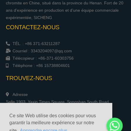
chromite en Chine, situé dans la province du Henan. Fort de 20
ans d’expérience en production et d’une équipe commerciale
expérimentée, SICHENG
CONTACTEZ-NOUS
TÉL. : +86 371-63211287
Courriel : 3343204097@qq.com
Télécopieur : +86-371-60303756
Téléphone : +86 15738804601
TROUVEZ-NOUS
Adresse
Salle 1903, Yaxin Times Square, Songshan South Road,
Zhengzhou, Chine
Ce site Web utilise des cookies pour vous
garantir la meilleure expérience sur notre
site.
Apprendre encore plus