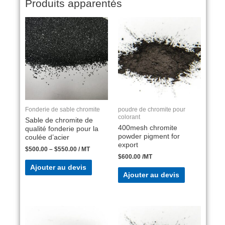
Produits apparentés
Fonderie de sable chromite
poudre de chromite pour
colorant
Sable de chromite de
400mesh chromite
qualité fonderie pour la
powder pigment for
coulée d’acier
export
$
500.00
–
$
550.00
/ MT
$
600.00
/MT
Ajouter au devis
Ajouter au devis