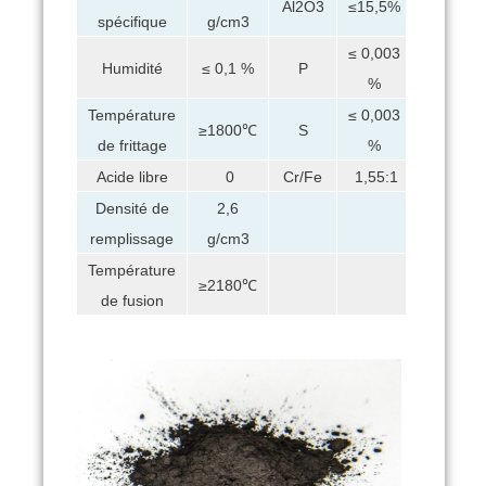
Al2O3
≤15,5%
spécifique
g/cm3
≤ 0,003
Humidité
≤ 0,1 %
P
%
Température
≤ 0,003
≥1800℃
S
de frittage
%
Acide libre
0
Cr/Fe
1,55:1
Densité de
2,6
remplissage
g/cm3
Température
≥2180℃
de fusion