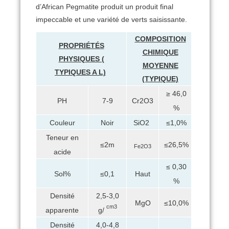
d’African Pegmatite produit un produit final
impeccable et une variété de verts saisissante.
COMPOSITION
PROPRIÉTÉS
CHIMIQUE
PHYSIQUES (
MOYENNE
TYPIQUES
A
L)
(TYPIQUE)
≥ 46,0
PH
7-9
Cr2O3
%
Couleur
Noir
SiO2
≤1,0%
Teneur en
≤2m
≤26,5%
Fe2O3
acide
≤ 0,30
Sol%
≤0,1
Haut
%
Densité
2,5-3,0
MgO
≤10,0%
cm3
apparente
g/
Densité
4,0-4,8