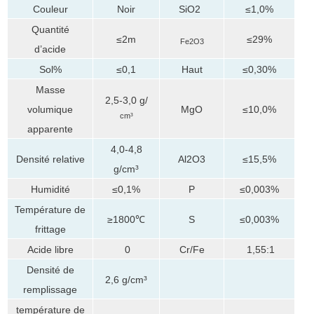
Couleur
Noir
SiO2
≤1,0%
Quantité
≤2m
≤29%
Fe2O3
d’acide
Sol%
≤0,1
Haut
≤0,30%
Masse
2,5-3,0 g/
volumique
MgO
≤10,0%
cm³
apparente
4,0-4,8
Densité relative
Al2O3
≤15,5%
g/cm³
Humidité
≤0,1%
P
≤0,003%
Température de
≥1800℃
S
≤0,003%
frittage
Acide libre
0
Cr/Fe
1,55:1
Densité de
2,6 g/cm³
remplissage
température de