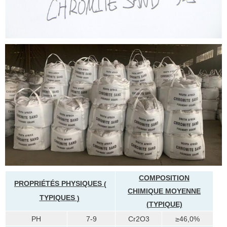
COMPOSITION
PROPRIÉTÉS PHYSIQUES
(
CHIMIQUE MOYENNE
TYPIQUES
)
(TYPIQUE)
PH
7-9
Cr2O3
≥46,0%