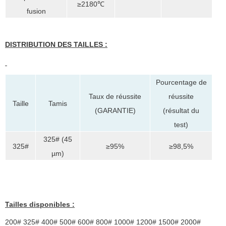
≥2180℃
fusion
DISTRIBUTION DES TAILLES :
Pourcentage de
réussite
Taux de réussite
Taille
Tamis
(résultat du
(GARANTIE)
test)
325# (45
325#
≥95%
≥98,5%
µm)
Tailles disponibles :
200# 325# 400# 500# 600# 800# 1000# 1200# 1500# 2000#